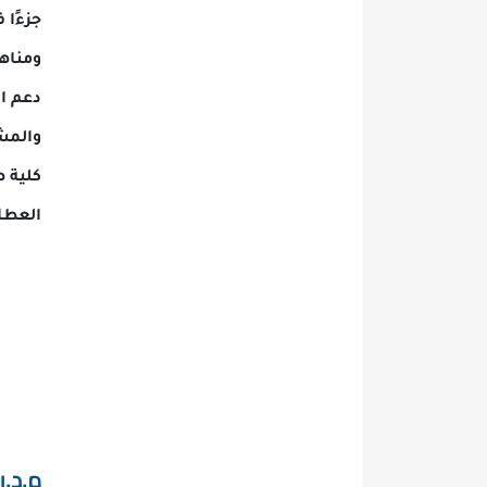
جزءًا فاعلًا في 
ومناهج متطورة، 
دعم الطلبة أكادي
والمشاركة في ال
كلية طب الأسنان
العطاء والتطوير
م.د.راسم مه