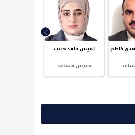
م
لميس حامد حبيب
اسراء هادي هاشم احمد
مدرس مساعد
مدرس مساعد