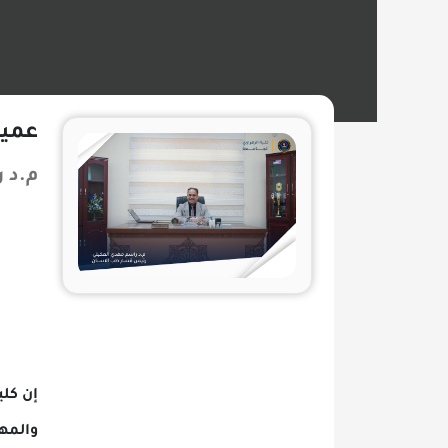
عميد الكلية
م.د راسم مه
إن كلية طب الأس
والمهارة العملي