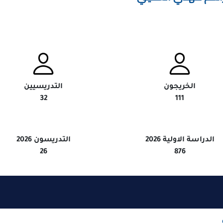
خريجون
التدريسيين
32
111
اولية 2026
التدريسون 2026
26
876