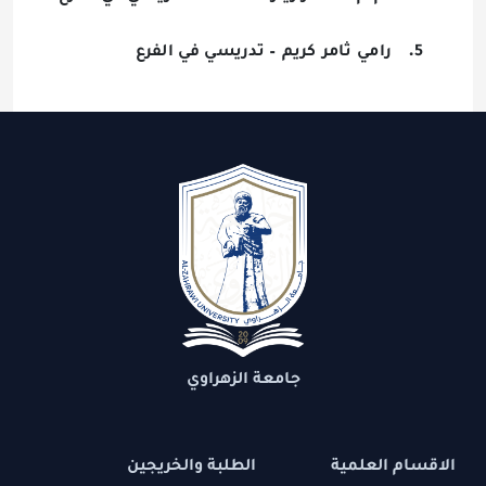
.
5
رامي
ثامر
كريم
–
تدريسي
في
الفرع
جامعة الزهراوي
الاقسام العلمية
الطلبة والخريجين