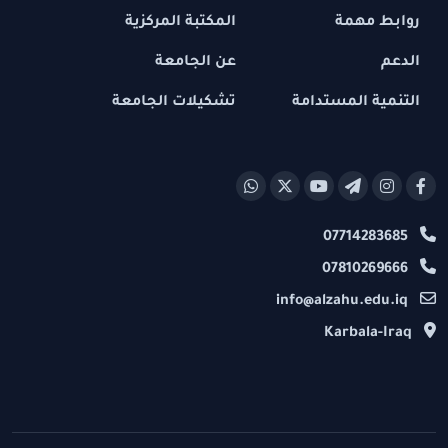
روابط مهمة
المكتبة المركزية
الدعم
عن الجامعة
التنمية المستدامة
تشكيلات الجامعة
07714283685
07810269666
info@alzahu.edu.iq
Karbala-Iraq