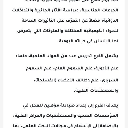
كما
يركّز
الفرع
على
تقييم
الأدوية
حيوياً
وتحديد
،
الجرعات
المناسبة
ودراسة
الآثار
الجانبية
والتداخلات
،
الدوائية
فضلاً
عن
التعرّف
على
التأثيرات
السامة
للمواد
الكيميائية
المختلفة
والملوثات
التي
يتعرض
.
لها
الإنسان
في
حياته
اليومية
:
،
يشمل
الفرع
تدريس
عدد
من
المواد
العلمية
منها
،
علم
الأدوية
،
علم
ا
لسموم
العام
علم
السموم
السريري
،
علم
وظائف
الأعضاء
(
الفسلجة
)،
.
والمصطلحات
الطبية
يهدف الفرع إلى إعداد صيادلة مؤهلين للعمل في
المؤسسات الصحية والمستشفيات والمراكز الطبية،
بالإضافة إلى الإسهام في مجالات البحث العلمي، بما