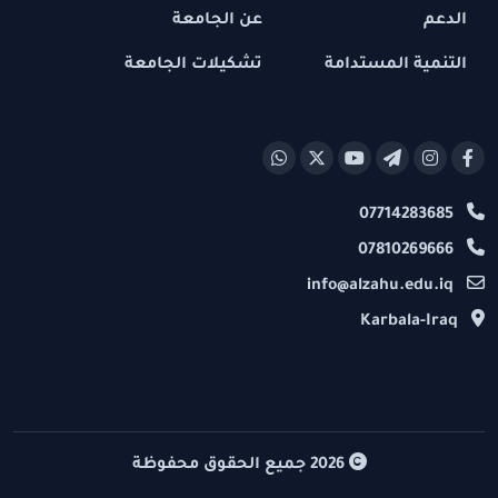
الدعم
عن الجامعة
التنمية المستدامة
تشكيلات الجامعة
07714283685
07810269666
info@alzahu.edu.iq
Karbala-Iraq
2026
جميع الحقوق محفوظة