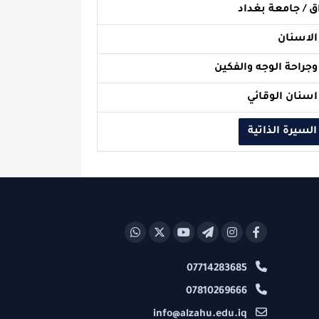
بغداد
ه والفكين
ائي
اتية
07714283685
07810269666
info@alzahu.edu.iq