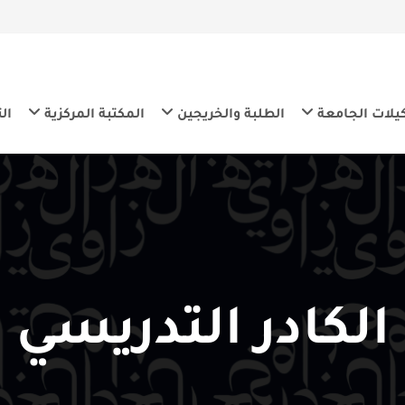
معة
الطلبة والخريجين
المكتبة المركزية
التنمية المس
كادر التدريسي