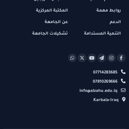
روابط مهمة
المكتبة المركزية
الدعم
عن الجامعة
التنمية المستدامة
تشكيلات الجامعة
07714283685
07810269666
info@alzahu.edu.iq
Karbala-Iraq