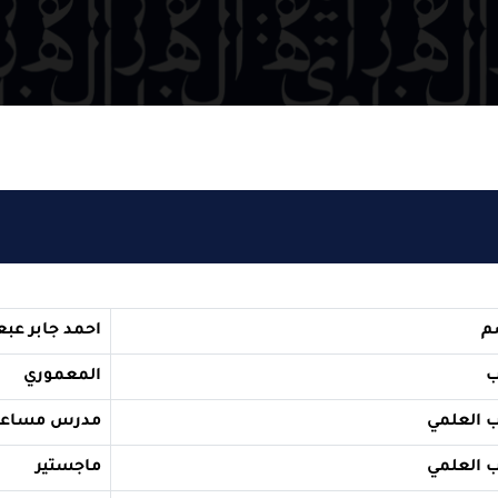
احمد جابر عبعوب ويس
المعموري
مدرس مساعد
ماجستير