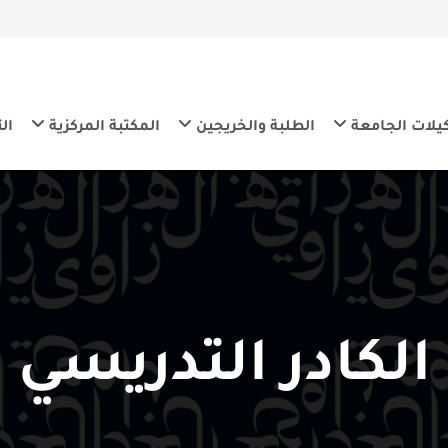
معة
الطلبة والخريجين
المكتبة المركزية
التنمية المس
كادر التدريسي