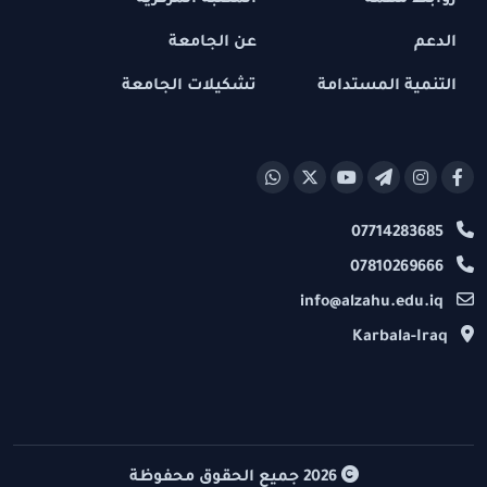
روابط مهمة
المكتبة المركزية
الدعم
عن الجامعة
التنمية المستدامة
تشكيلات الجامعة
07714283685
07810269666
info@alzahu.edu.iq
Karbala-Iraq
2026
جميع الحقوق محفوظة