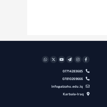
07714283685
07810269666
info@alzahu.edu.iq
Karbala-Iraq