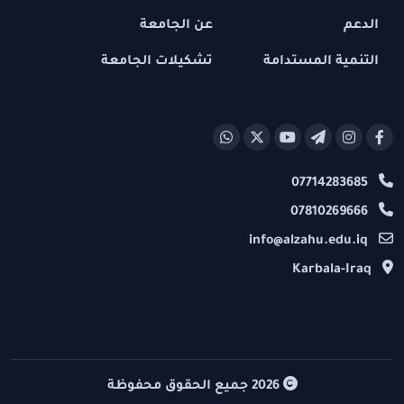
الدعم
عن الجامعة
التنمية المستدامة
تشكيلات الجامعة
07714283685
07810269666
info@alzahu.edu.iq
Karbala-Iraq
2026
جميع الحقوق محفوظة