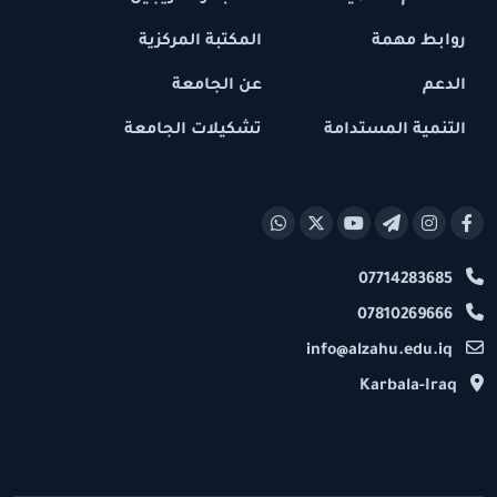
روابط مهمة
المكتبة المركزية
الدعم
عن الجامعة
التنمية المستدامة
تشكيلات الجامعة
07714283685
07810269666
info@alzahu.edu.iq
Karbala-Iraq