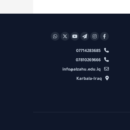
07714283685
07810269666
info@alzahu.edu.iq
Karbala-Iraq