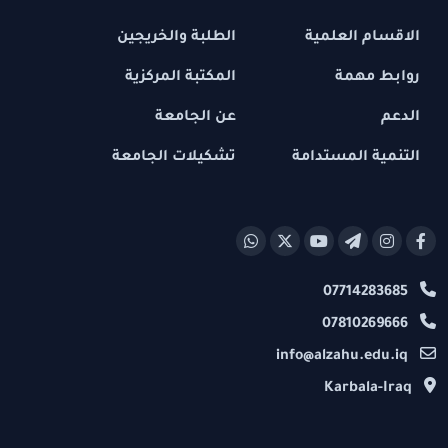
الاقسام العلمية
الطلبة والخريجين
روابط مهمة
المكتبة المركزية
الدعم
عن الجامعة
التنمية المستدامة
تشكيلات الجامعة
07714283685
07810269666
info@alzahu.edu.iq
Karbala-Iraq