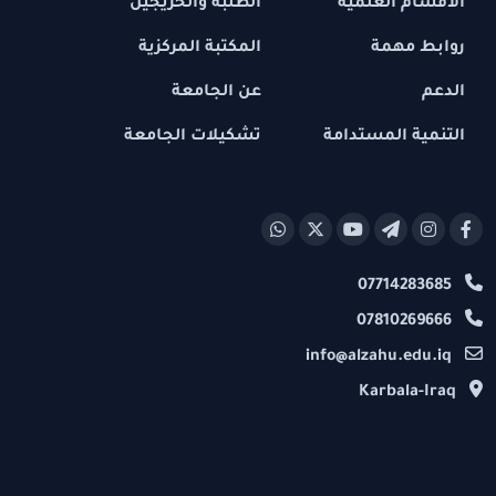
الاقسام العلمية
الطلبة والخريجين
روابط مهمة
المكتبة المركزية
الدعم
عن الجامعة
التنمية المستدامة
تشكيلات الجامعة
07714283685
07810269666
info@alzahu.edu.iq
Karbala-Iraq