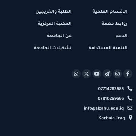
الاقسام العلمية
الطلبة والخريجين
روابط مهمة
المكتبة المركزية
الدعم
عن الجامعة
التنمية المستدامة
تشكيلات الجامعة
07714283685
07810269666
info@alzahu.edu.iq
Karbala-Iraq