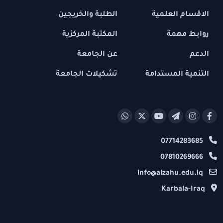
الاقسام العلمية
الطلبة والخريجين
روابط مهمة
المكتبة المركزية
الدعم
عن الجامعة
التنمية المستدامة
تشكيلات الجامعة
07714283685
07810269666
info@alzahu.edu.iq
Karbala-Iraq