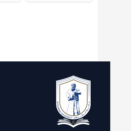
الاقسام
روابط 
الدعم
التنمية