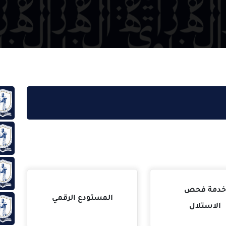
مكتبة 
رؤية,
كلمة 
ص
المستودع الرقمي
فهرس