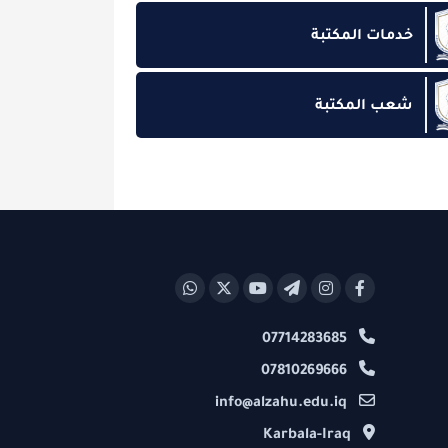
 المكتبة
لمكتبة
07714283685
07810269666
info@alzahu.edu.iq
Karbala-Iraq