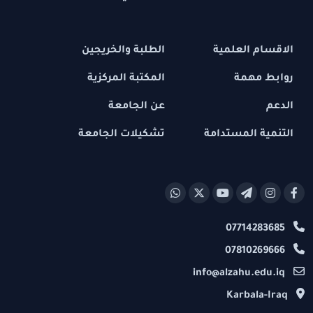
الاقسام العلمية
الطلبة والخريجين
روابط مهمة
المكتبة المركزية
الدعم
عن الجامعة
التنمية المستدامة
تشكيلات الجامعة
07714283685
07810269666
info@alzahu.edu.iq
Karbala-Iraq