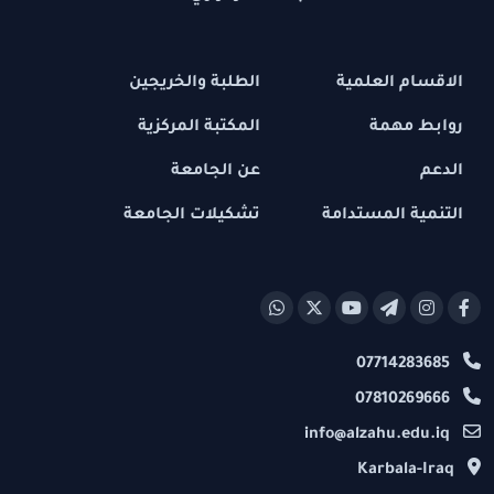
الاقسام العلمية
الطلبة والخريجين
روابط مهمة
المكتبة المركزية
الدعم
عن الجامعة
التنمية المستدامة
تشكيلات الجامعة
07714283685
07810269666
info@alzahu.edu.iq
Karbala-Iraq