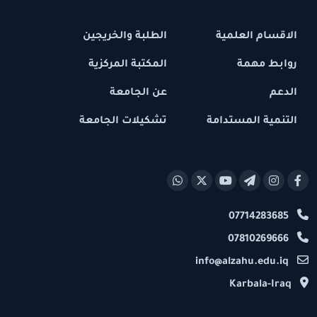
الاقسام العلمية
الطلبة والخريجين
روابط مهمة
المكتبة المركزية
الدعم
عن الجامعة
التنمية المستدامة
تشكيلات الجامعة
07714283685
07810269666
info@alzahu.edu.iq
Karbala-Iraq