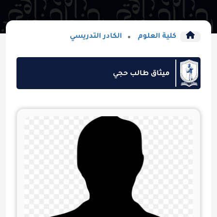
كلية العلوم
الكادر التدريسي
ميثاق طالب حجي