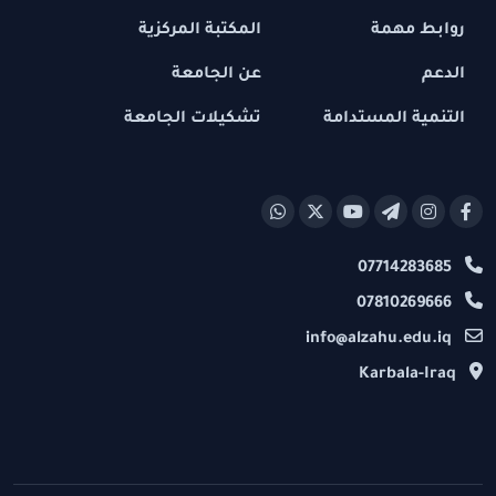
روابط مهمة
المكتبة المركزية
الدعم
عن الجامعة
التنمية المستدامة
تشكيلات الجامعة
07714283685
07810269666
info@alzahu.edu.iq
Karbala-Iraq