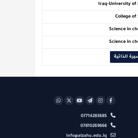
Iraq-Uni
Sci
Sci
ة
07714283685
07810269666
info@alzahu.edu.iq