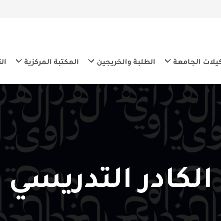
معة
الطلبة والخريجين
المكتبة المركزية
التنمية المس
كادر التدريسي