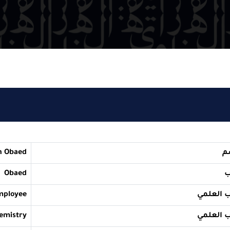
del-Rahman Obaed
Obaed
Employee
ence in chemistry