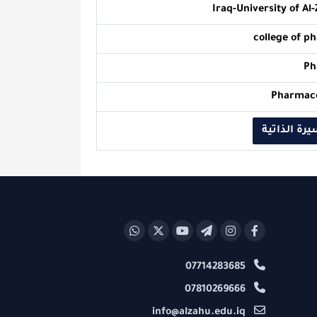
Iraq-Univer
co
ة
07714283685
07810269666
info@alzahu.edu.iq