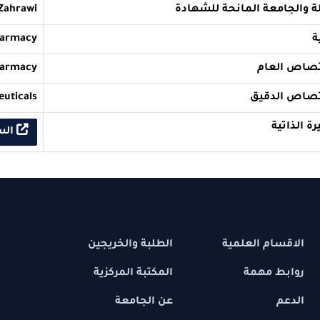
ة المانحة للشهادة
sity of Al-Zahrawi
llege of pharmacy
ام
Pharmacy
قيق
Pharmaceuticals
السيرة الذاتي
 العلمية
الطلبة والخريجين
مهمة
المكتبة المركزية
عن الجامعة