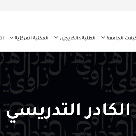
معة
الطلبة والخريجين
المكتبة المركزية
التنمية المس
كادر التدريسي