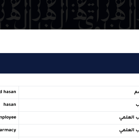
Amir ahmed hasan
hasan
employee
elor of Pharmacy