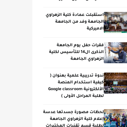
استقبلت عمادة كلية الزهراوي
الجامعة وفد من الجامعة
الاميركية
فقرات حفل يوم الجامعة
الذكرى ال14 للتأسيس لكلية
الزهراوي الجامعة
ندوة تدريبية علمية بعنوان (
كيفية استخدام المنصة
الألكترونية Google classroom
لطلبة المراحل الأولى )
لحظات مصورة جسدتها عدسة
إعلام كلية الزهراوي الجامعة
لطلبة قسم تقنيات المختبرات