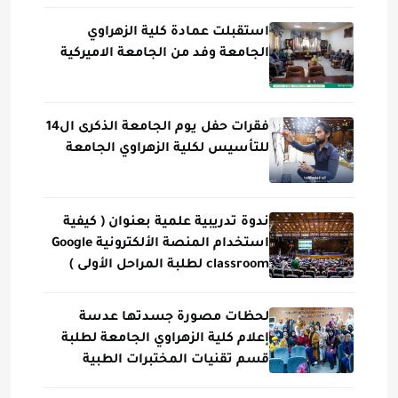
استقبلت عمادة كلية الزهراوي
الجامعة وفد من الجامعة الاميركية
فقرات حفل يوم الجامعة الذكرى ال14
للتأسيس لكلية الزهراوي الجامعة
ندوة تدريبية علمية بعنوان ( كيفية
استخدام المنصة الألكترونية Google
classroom لطلبة المراحل الأولى )
لحظات مصورة جسدتها عدسة
إعلام كلية الزهراوي الجامعة لطلبة
قسم تقنيات المختبرات الطبية