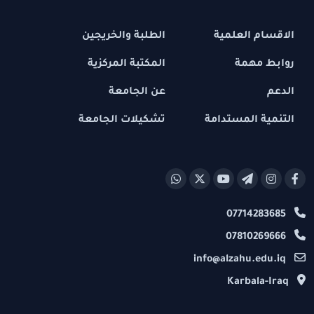
الاقسام العلمية
الطلبة والخريجين
روابط مهمة
المكتبة المركزية
الدعم
عن الجامعة
التنمية المستدامة
تشكيلات الجامعة
07714283685
07810269666
info@alzahu.edu.iq
Karbala-Iraq