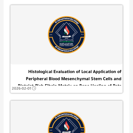
Histological Evaluation of Local Application of
Peripheral Blood Mesenchymal Stem Cells and
Platelet-Rich Fibrin Matrix on Bone Healing of Rats
2026-02-01