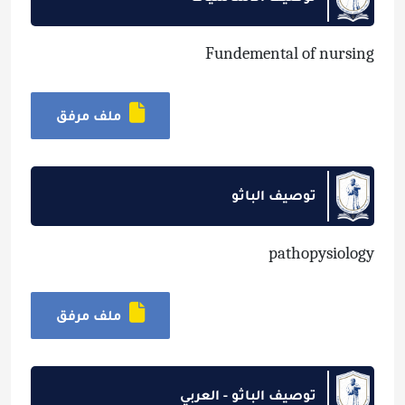
Fundemental of nursing
ملف مرفق
توصيف الباثو
pathopysiology
ملف مرفق
توصيف الباثو - العربي