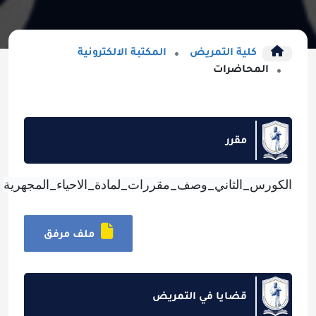
كلية التمريض
المكتبة الالكترونية
المحاضرات
مقرر
الكورس_الثاني_وصف_مقررات_لمادة_الاحياء_المجهرية
ملف مرفق
قضايا في التمريض