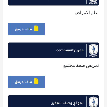
علم الامراض
ملف مرفق
مقرر community
تمريض صحة مجتمع
ملف مرفق
نموذج وصف المقرر