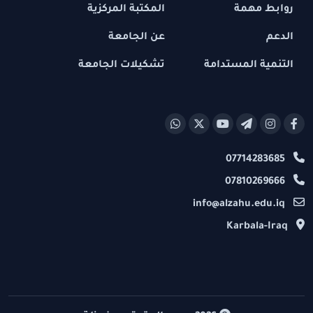
روابط مهمة
المكتبة المركزية
الدعم
عن الجامعة
التنمية المستدامة
تشكيلات الجامعة
07714283685
07810269666
info@alzahu.edu.iq
Karbala-Iraq