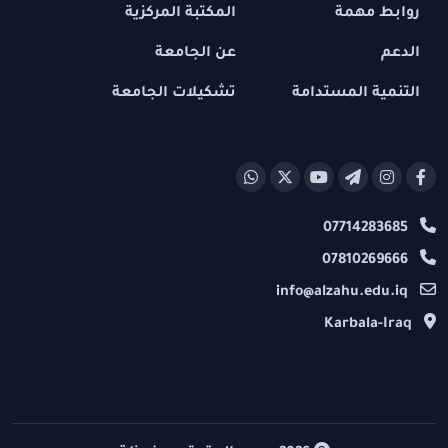
روابط مهمة
المكتبة المركزية
الدعم
عن الجامعة
التنمية المستدامة
تشكيلات الجامعة
07714283685
07810269666
info@alzahu.edu.iq
Karbala-Iraq