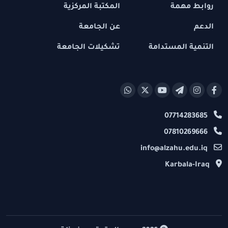
روابط مهمة
المكتبة المركزية
الدعم
عن الجامعة
التنمية المستدامة
تشكيلات الجامعة
07714283685
07810269666
info@alzahu.edu.iq
Karbala-Iraq