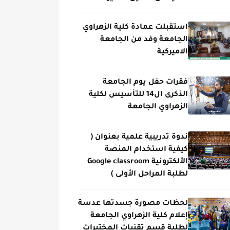
استقبلت عمادة كلية الزهراوي
الجامعة وفد من الجامعة
الاميركية
فقرات حفل يوم الجامعة
الذكرى ال14 للتأسيس لكلية
الزهراوي الجامعة
ندوة تدريبية علمية بعنوان (
كيفية استخدام المنصة
الألكترونية Google classroom
لطلبة المراحل الأولى )
لحظات مصورة جسدتها عدسة
إعلام كلية الزهراوي الجامعة
لطلبة قسم تقنيات المختبرات