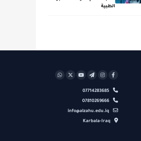
الطبية
07714283685
07810269666
info@alzahu.edu.iq
Karbala-Iraq